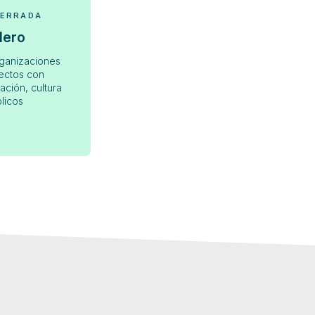
CERRADA
lero
ganizaciones
ectos con
ación, cultura
licos