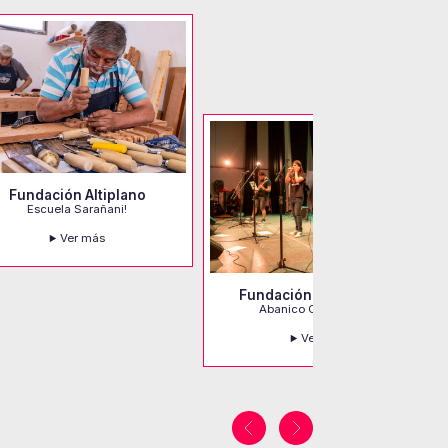
Fundación Altiplano
Escuela Sarañani!
Ver más
Fundación CreAprende
Abanico CreAprende
Ver más