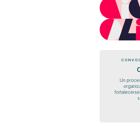
CONVOC
C
Un proces
organiz
fortalecerse
s