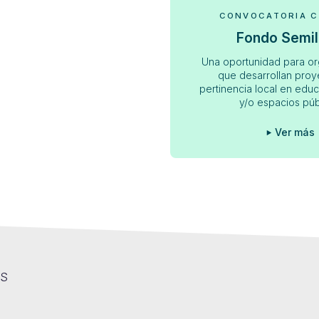
CONVOCATORIA 
Fondo Semil
Una oportunidad para or
que desarrollan proy
pertinencia local en educ
y/o espacios púb
Ver más
OS