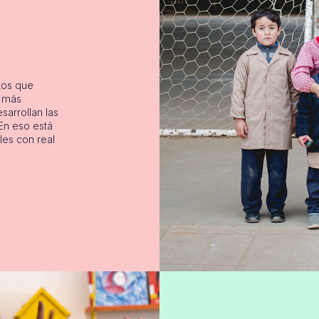
tos que
s más
sarrollan las
En eso está
les con real