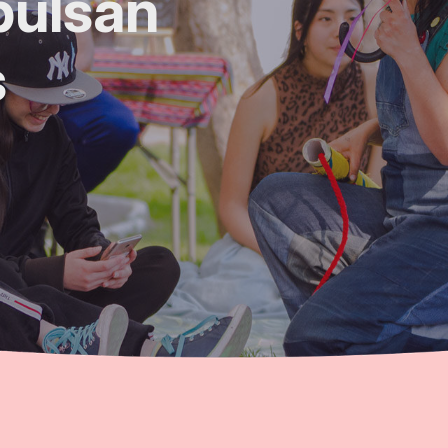
pulsan
s