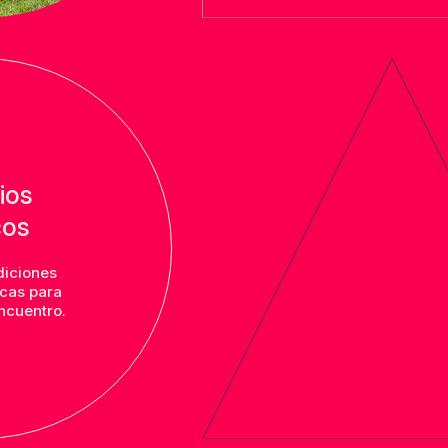
ios
cos
diciones
icas para
ncuentro.