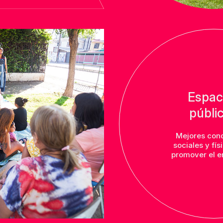
Espac
públi
Mejores con
sociales y fís
promover el e