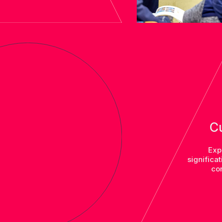
Cu
Exp
significa
con