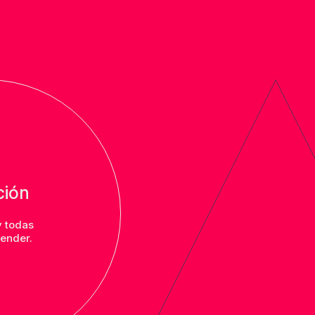
ción
y todas
ender.