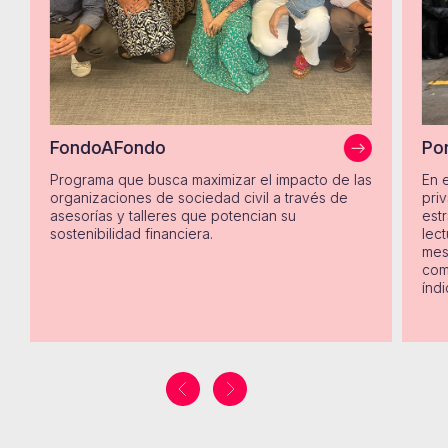
FondoAFondo
Po
Programa que busca maximizar el impacto de las
En e
organizaciones de sociedad civil a través de
pri
asesorías y talleres que potencian su
est
sostenibilidad financiera.
lect
mes
com
índi