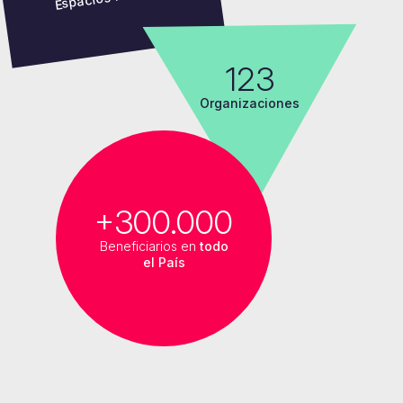
123
Organizaciones
+300.000
Beneficiarios en
todo
el País